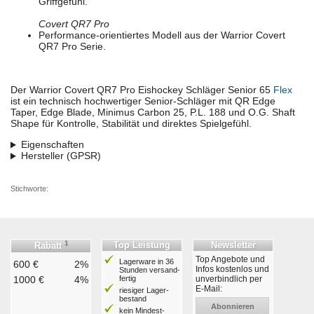
Griffgefühl.
Covert QR7 Pro
Performance-orientiertes Modell aus der Warrior Covert
QR7 Pro Serie.
Der Warrior Covert QR7 Pro Eishockey Schläger Senior 65
Flex
ist ein technisch hochwertiger Senior-Schläger mit QR Edge
Taper, Edge Blade, Minimus Carbon 25, P.L. 188 und O.G. Shaft
Shape für Kontrolle, Stabilität und direktes Spielgefühl.
Eigenschaften
Hersteller (GPSR)
Stichworte:
1
Top Leistung
Newsletter
Rabatt
Top Angebote und
Lagerware in 36
600 €
2%
Infos kostenlos und
Stunden ver­sand­
1000 €
4%
fertig
unverbindlich per
E-Mail:
riesiger Lager­
bestand
Abonnieren
kein Mindest­