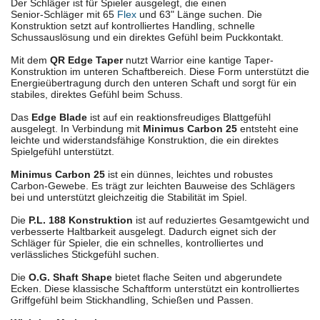
Der Schläger ist für Spieler ausgelegt, die einen
Senior-Schläger mit 65
Flex
und 63" Länge suchen. Die
Konstruktion setzt auf kontrolliertes Handling, schnelle
Schussauslösung und ein direktes Gefühl beim Puckkontakt.
Mit dem
QR Edge Taper
nutzt Warrior eine kantige Taper-
Konstruktion im unteren Schaftbereich. Diese Form unterstützt die
Energieübertragung durch den unteren Schaft und sorgt für ein
stabiles, direktes Gefühl beim Schuss.
Das
Edge Blade
ist auf ein reaktionsfreudiges Blattgefühl
ausgelegt. In Verbindung mit
Minimus Carbon 25
entsteht eine
leichte und widerstandsfähige Konstruktion, die ein direktes
Spielgefühl unterstützt.
Minimus Carbon 25
ist ein dünnes, leichtes und robustes
Carbon-Gewebe. Es trägt zur leichten Bauweise des Schlägers
bei und unterstützt gleichzeitig die Stabilität im Spiel.
Die
P.L. 188 Konstruktion
ist auf reduziertes Gesamtgewicht und
verbesserte Haltbarkeit ausgelegt. Dadurch eignet sich der
Schläger für Spieler, die ein schnelles, kontrolliertes und
verlässliches Stickgefühl suchen.
Die
O.G. Shaft Shape
bietet flache Seiten und abgerundete
Ecken. Diese klassische Schaftform unterstützt ein kontrolliertes
Griffgefühl beim Stickhandling, Schießen und Passen.