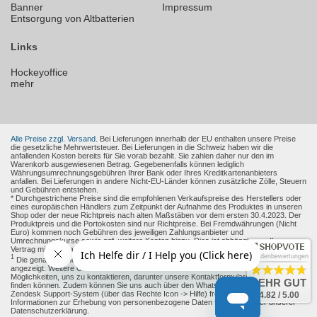
Banner
Impressum
Entsorgung von Altbatterien
Links
Hockeyoffice
mehr
Alle Preise zzgl. Versand.
Bei Lieferungen innerhalb der EU enthalten unsere Preise
die gesetzliche Mehrwertsteuer. Bei Lieferungen in die Schweiz haben wir die
anfallenden Kosten bereits für Sie vorab bezahlt. Sie zahlen daher nur den im
Warenkorb ausgewiesenen Betrag. Gegebenenfalls können lediglich
Währungsumrechnungsgebühren Ihrer Bank oder Ihres Kreditkartenanbieters
anfallen. Bei Lieferungen in andere Nicht-EU-Länder können zusätzliche Zölle, Steuern
und Gebühren entstehen.
* Durchgestrichene Preise sind die empfohlenen Verkaufspreise des Herstellers oder
eines europäischen Händlers zum Zeitpunkt der Aufnahme des Produktes in unseren
Shop oder der neue Richtpreis nach alten Maßstäben vor dem ersten 30.4.2023. Der
Produktpreis und die Portokosten sind nur Richtpreise. Bei Fremdwährungen (Nicht
Euro) kommen noch Gebühren des jeweiligen Zahlungsanbieter und
Umrechnungskurse sowie ggf. weitere Kosten hinzu. Dies ist abhängig von Ihren
Vertrag mit den Zahlungsanbieter.
Kundenbewertungen
1
Die genaue Höhe des Rabattes wird Ihnen auf der Produkt-Seite und im Warenkorb
angezeigt. Weitere Online-Kommunikationsmittel: Sie haben verschiedene
Möglichkeiten, uns zu kontaktieren, darunter unsere Kontaktformulare, die Sie
hier
SEHR GUT
finden können. Zudem können Sie uns auch über den WhatsApp Messenger oder das
Zendesk Support-System (über das Rechte Icon -> Hilfe) freiwillig erreichen.
4.82 / 5.00
Informationen zur Erhebung von personenbezogene Daten finden sie unter unserer
Datenschutzerklärung.