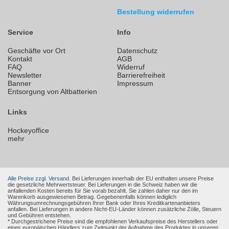
Bestellung widerrufen
Service
Info
Geschäfte vor Ort
Datenschutz
Kontakt
AGB
FAQ
Widerruf
Newsletter
Barrierefreiheit
Banner
Impressum
Entsorgung von Altbatterien
Links
Hockeyoffice
mehr
Alle Preise zzgl. Versand.
Bei Lieferungen innerhalb der EU enthalten unsere Preise
die gesetzliche Mehrwertsteuer. Bei Lieferungen in die Schweiz haben wir die
anfallenden Kosten bereits für Sie vorab bezahlt. Sie zahlen daher nur den im
Warenkorb ausgewiesenen Betrag. Gegebenenfalls können lediglich
Währungsumrechnungsgebühren Ihrer Bank oder Ihres Kreditkartenanbieters
anfallen. Bei Lieferungen in andere Nicht-EU-Länder können zusätzliche Zölle, Steuern
und Gebühren entstehen.
* Durchgestrichene Preise sind die empfohlenen Verkaufspreise des Herstellers oder
eines europäischen Händlers zum Zeitpunkt der Aufnahme des Produktes in unseren