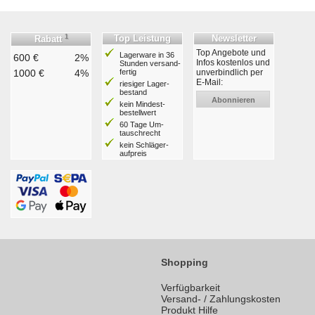
1
Top Leistung
Newsletter
Rabatt
Top Angebote und
Lagerware in 36
600 €
2%
Infos kostenlos und
Stunden ver­sand­
1000 €
4%
fertig
unverbindlich per
E-Mail:
riesiger Lager­
bestand
Abonnieren
kein Mindest­
bestell­wert
60 Tage Um­
tausch­recht
kein Schläger­
aufpreis
Shopping
Verfügbarkeit
Versand- / Zahlungskosten
Produkt Hilfe