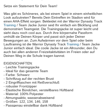
Setze ein Statement für Dein Team!
Was gibt es Schöneres, als bei einem Spiel in einem einheitlichen
Look aufzutreten? Bereits Dein Eintreffen im Stadion wird für
einen AHA-Effekt sorgen: Bekleidet mit der Warrior Dynasty Track
Training
/ Team Jacke Junior seid Ihr einfach ein Blickfang und
demonstriert Teamgeist. Die Trainingsjacke ist super leicht und
sieht dazu noch cool aus. Durch ihre körpernahe Passform
umhüllt sie Deinen Körper und passt sich jeder Deiner
Bewegungen an. Zum Aufwärmen vor dem Spiel oder beim
Lauftraining ist die Warrior Dynasty Track
Training
/ Team Jacke
Junior einfach ideal. Die coole Jacke ist ein Allrounder, den Du
auch bei allen anderen Freizeitaktivitäten im Freien oder auf
Deinen Weg in die Schule tragen kannst.
EIGENSCHAFTEN:
- Leichte Trainingsjacke
- Ideal für das gesamte Team
- Farbe: Schwarz
- Schriftzug auf der rechten Brust
- 2 Eingrifftaschen mit Reißverschluß
- robuster Frontzipper
- Elastische Bündchen, verstellbares Hüftband
- Material: 100% Polyester
- Atmungsaktiv, wasserabweisend
- Größen: 122, 134, 146, 158
- Passgenau einstellbar dank Hüftband