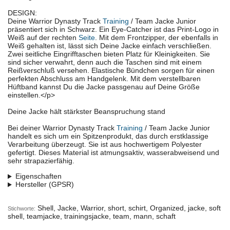
DESIGN:
Deine Warrior Dynasty Track
Training
/ Team Jacke Junior
präsentiert sich in Schwarz. Ein Eye-Catcher ist das Print-Logo in
Weiß auf der rechten
Seite
. Mit dem Frontzipper, der ebenfalls in
Weiß gehalten ist, lässt sich Deine Jacke einfach verschließen.
Zwei seitliche Eingrifftaschen bieten Platz für Kleinigkeiten. Sie
sind sicher verwahrt, denn auch die Taschen sind mit einem
Reißverschluß versehen. Elastische Bündchen sorgen für einen
perfekten Abschluss am Handgelenk. Mit dem verstellbaren
Hüftband kannst Du die Jacke passgenau auf Deine Größe
einstellen.</p>
Deine Jacke hält stärkster Beanspruchung stand
Bei deiner Warrior Dynasty Track
Training
/ Team Jacke Junior
handelt es sich um ein Spitzenprodukt, das durch erstklassige
Verarbeitung überzeugt. Sie ist aus hochwertigem Polyester
gefertigt. Dieses Material ist atmungsaktiv, wasserabweisend und
sehr strapazierfähig.
Eigenschaften
Hersteller (GPSR)
Shell, Jacke, Warrior, short, schirt, Organized, jacke, soft
Stichworte:
shell, teamjacke, trainingsjacke, team, mann, schaft