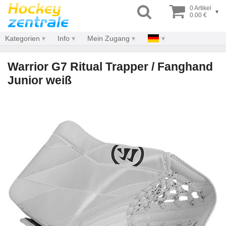
0 Artikel
▾
0.00 €
Kategorien
Info
Mein Zugang
Warrior G7 Ritual Trapper / Fanghand
Junior weiß