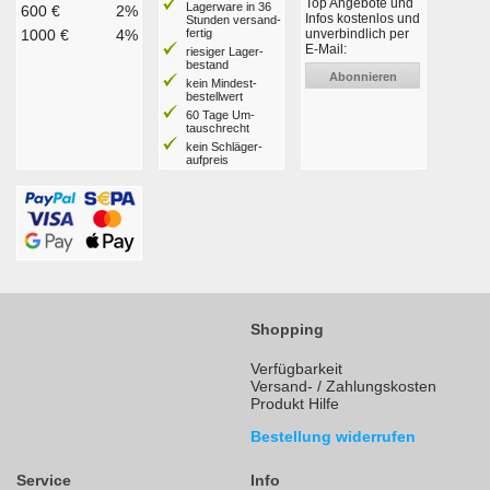
Top Angebote und
Lagerware in 36
600 €
2%
Infos kostenlos und
Stunden ver­sand­
1000 €
4%
fertig
unverbindlich per
E-Mail:
riesiger Lager­
bestand
Abonnieren
kein Mindest­
bestell­wert
60 Tage Um­
tausch­recht
kein Schläger­
aufpreis
Shopping
Verfügbarkeit
Versand- / Zahlungskosten
Produkt Hilfe
Bestellung widerrufen
Service
Info