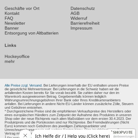
Geschäfte vor Ort
Datenschutz
Kontakt
AGB
FAQ
Widerruf
Newsletter
Barrierefreiheit
Banner
Impressum
Entsorgung von Altbatterien
Links
Hockeyoffice
mehr
Alle Preise zzgl. Versand.
Bei Lieferungen innerhalb der EU enthalten unsere Preise
die gesetzliche Mehrwertsteuer. Bei Lieferungen in die Schweiz haben wir die
anfallenden Kosten bereits für Sie vorab bezahlt. Sie zahlen daher nur den im
Warenkorb ausgewiesenen Betrag. Gegebenenfalls können lediglich
Währungsumrechnungsgebühren Ihrer Bank oder Ihres Kreditkartenanbieters
anfallen. Bei Lieferungen in andere Nicht-EU-Länder können zusätzliche Zölle, Steuern
und Gebühren entstehen.
* Durchgestrichene Preise sind die empfohlenen Verkaufspreise des Herstellers oder
eines europäischen Händlers zum Zeitpunkt der Aufnahme des Produktes in unseren
Shop oder der neue Richtpreis nach alten Maßstäben vor dem ersten 30.4.2023. Der
Produktpreis und die Portokosten sind nur Richtpreise. Bei Fremdwährungen (Nicht
Euro) kommen noch Gebühren des jeweiligen Zahlungsanbieter und
Umrechnungskurse sowie ggf. weitere Kosten hinzu. Dies ist abhängig von Ihren
Vertrag mit den Zahlungsanbieter.
Kundenbewertungen
1