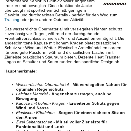
Performance Senior in Grün-Schwarz angenehm
trocken und beweglich. Diese funktionale Jacke
überzeugt mit sportlichem Schnitt, geringem
Gewicht und durchdachten Details - perfekt für den Weg zum
Training
oder jede andere Outdoor-Aktivität.
Das wasserdichte Obermaterial mit versiegelten Nähten schützt
zuverlässig vor Regen, während der durchgehende
Frontreißverschluss schnelles An- und Ausziehen ermöglicht. Die
angeschnittene Kapuze mit hohem Kragen bietet zusätzlichen
Schutz vor Wind und Wetter. Elastische Ärmelbündchen sorgen
für eine gute Passform, während die seitlichen Taschen mit
Zierleiste praktischen Stauraum bieten. Dezente Heat Transfer
Logos an Schulter und Saum runden das sportliche Design ab.
Hauptmerkmale:
Wasserdichtes Obermaterial
-
Mit versiegelten Nähten für
optimalen Regenschutz
Leichtes Material
-
Angenehm zu tragen, auch bei
Bewegung
Kapuze mit hohem Kragen
-
Erweiterter Schutz gegen
Wind und Nässe
Elastische Bündchen
-
Sorgen für einen sicheren Sitz an
den Armen
Zwei Seitentaschen
-
Mit stilvoller Zierleiste für
Funktionalität und Look