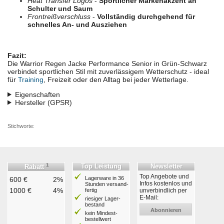
Heat Transfer Logos
-
Sportlicher Markenakzent an
Schulter und Saum
Frontreißverschluss
-
Vollständig durchgehend für
schnelles An- und Ausziehen
Fazit:
Die Warrior Regen Jacke Performance Senior in Grün-Schwarz
verbindet sportlichen Stil mit zuverlässigem Wetterschutz - ideal
für
Training
, Freizeit oder den Alltag bei jeder Wetterlage.
Eigenschaften
Hersteller (GPSR)
Stichworte:
1
Top Leistung
Newsletter
Rabatt
Top Angebote und
Lagerware in 36
600 €
2%
Infos kostenlos und
Stunden ver­sand­
1000 €
4%
fertig
unverbindlich per
E-Mail:
riesiger Lager­
bestand
Abonnieren
kein Mindest­
bestell­wert