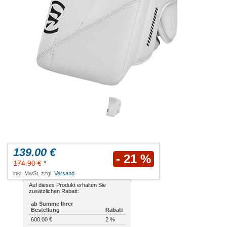
139.00 €
- 21 %
174.90 €
*
inkl. MwSt. zzgl.
Versand
Auf dieses Produkt erhalten Sie
zusätzlichen Rabatt:
ab Summe Ihrer
Bestellung
Rabatt
600.00 €
2 %