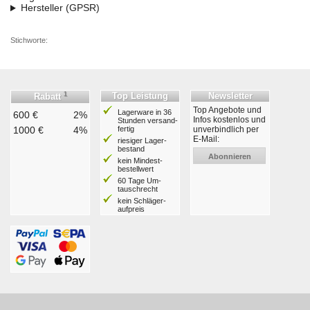
Hersteller (GPSR)
Stichworte:
1
Top Leistung
Newsletter
Rabatt
Top Angebote und
Lagerware in 36
600 €
2%
Infos kostenlos und
Stunden ver­sand­
1000 €
4%
fertig
unverbindlich per
E-Mail:
riesiger Lager­
bestand
Abonnieren
kein Mindest­
bestell­wert
60 Tage Um­
tausch­recht
kein Schläger­
aufpreis