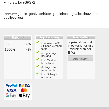
Hersteller (GPSR)
goalie, goaly, torhüter, goaliehose, goalieschutzhose,
Stichworte:
goalieschutz
1
Top Leistung
Newsletter
Rabatt
Top Angebote und
Lagerware in 36
600 €
2%
Infos kostenlos und
Stunden ver­sand­
1000 €
4%
fertig
unverbindlich per
E-Mail:
riesiger Lager­
bestand
Abonnieren
kein Mindest­
bestell­wert
60 Tage Um­
tausch­recht
kein Schläger­
aufpreis