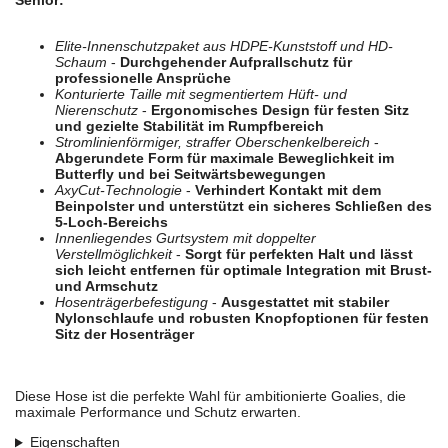
Senior:
Elite-Innenschutzpaket aus HDPE-Kunststoff und HD-
Schaum
-
Durchgehender Aufprallschutz für
professionelle Ansprüche
Konturierte Taille mit segmentiertem Hüft- und
Nierenschutz
-
Ergonomisches Design für festen Sitz
und gezielte Stabilität im Rumpfbereich
Stromlinienförmiger, straffer Oberschenkelbereich
-
Abgerundete Form für maximale Beweglichkeit im
Butterfly und bei Seitwärtsbewegungen
AxyCut-Technologie
-
Verhindert Kontakt mit dem
Beinpolster und unterstützt ein sicheres Schließen des
5-Loch-Bereichs
Innenliegendes Gurtsystem mit doppelter
Verstellmöglichkeit
-
Sorgt für perfekten Halt und lässt
sich leicht entfernen für optimale Integration mit Brust-
und Armschutz
Hosenträgerbefestigung
-
Ausgestattet mit stabiler
Nylonschlaufe und robusten Knopfoptionen für festen
Sitz der Hosenträger
Diese Hose ist die perfekte Wahl für ambitionierte Goalies, die
maximale Performance und Schutz erwarten.
Eigenschaften