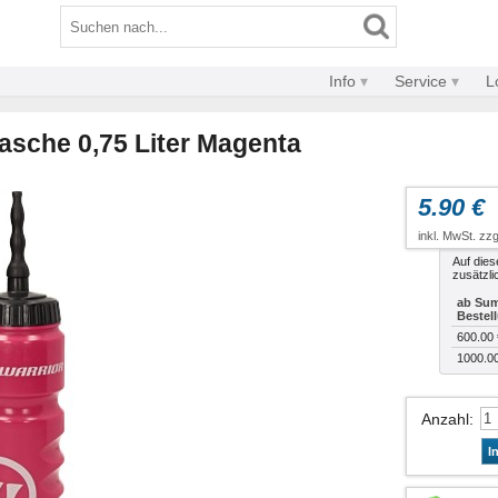
Info
Service
L
lasche 0,75 Liter Magenta
5.90 €
inkl. MwSt. zzg
Auf dies
zusätzli
ab Sum
Bestel
600.00 
1000.0
Anzahl
:
I