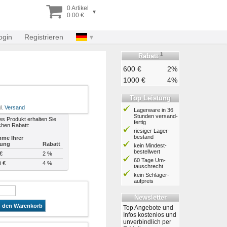
0 Artikel
▾
0.00 €
ogin
Registrieren
1
Rabatt
600 €
2%
1000 €
4%
Top Leistung
l.
Versand
Lagerware in 36
Stunden ver­sand­
es Produkt erhalten Sie
fertig
chen Rabatt:
riesiger Lager­
bestand
me Ihrer
lung
Rabatt
kein Mindest­
bestell­wert
€
2 %
60 Tage Um­
0 €
4 %
tausch­recht
kein Schläger­
aufpreis
Newsletter
n den Warenkorb
Top Angebote und
Infos kostenlos und
unverbindlich per