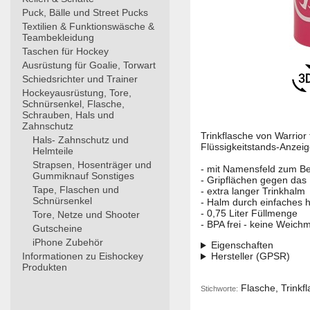
Puck, Bälle und Street Pucks
Textilien & Funktionswäsche &
Teambekleidung
Taschen für Hockey
Ausrüstung für Goalie, Torwart
Schiedsrichter und Trainer
Hockeyausrüstung, Tore,
Schnürsenkel, Flasche,
Schrauben, Hals und
Zahnschutz
Trinkflasche von Warrior f
Hals- Zahnschutz und
Flüssigkeitstands-Anzeig
Helmteile
Strapsen, Hosenträger und
- mit Namensfeld zum Be
Gummiknauf Sonstiges
- Gripflächen gegen das
Tape, Flaschen und
- extra langer Trinkhalm
Schnürsenkel
- Halm durch einfaches 
- 0,75 Liter Füllmenge
Tore, Netze und Shooter
- BPA frei - keine Weic
Gutscheine
iPhone Zubehör
Eigenschaften
Informationen zu Eishockey
Hersteller (GPSR)
Produkten
Flasche, Trinkfl
Stichworte: