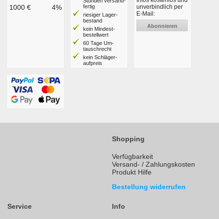
Infos kostenlos und
Stunden ver­sand­
1000 €
4%
fertig
unverbindlich per
E-Mail:
riesiger Lager­
bestand
Abonnieren
kein Mindest­
bestell­wert
60 Tage Um­
tausch­recht
kein Schläger­
aufpreis
Shopping
Verfügbarkeit
Versand- / Zahlungskosten
Produkt Hilfe
Bestellung widerrufen
Service
Info