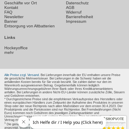
Geschäfte vor Ort
Datenschutz
Kontakt
AGB
FAQ
Widerruf
Newsletter
Barrierefreiheit
Banner
Impressum
Entsorgung von Altbatterien
Links
Hockeyoffice
mehr
Alle Preise zzgl. Versand.
Bei Lieferungen innerhalb der EU enthalten unsere Preise
die gesetzliche Mehrwertsteuer. Bei Lieferungen in die Schweiz haben wir die
anfallenden Kosten bereits für Sie vorab bezahlt. Sie zahlen daher nur den im
Warenkorb ausgewiesenen Betrag. Gegebenenfalls können lediglich
Währungsumrechnungsgebühren Ihrer Bank oder Ihres Kreditkartenanbieters
anfallen. Bei Lieferungen in andere Nicht-EU-Länder können zusätzliche Zölle, Steuern
und Gebühren entstehen.
* Durchgestrichene Preise sind die empfohlenen Verkaufspreise des Herstellers oder
eines europäischen Händlers zum Zeitpunkt der Aufnahme des Produktes in unseren
Shop oder der neue Richtpreis nach alten Maßstäben vor dem ersten 30.4.2023. Der
Produktpreis und die Portokosten sind nur Richtpreise. Bei Fremdwährungen (Nicht
Euro) kommen noch Gebühren des jeweiligen Zahlungsanbieter und
Umrechnungskurse sowie ggf. weitere Kosten hinzu. Dies ist abhängig von Ihren
Vertrag mit den Zahlungsanbieter.
Kundenbewertungen
1
Die genaue Höhe des Rabattes wird Ihnen auf der Produkt-Seite und im Warenkorb
angezeigt. Weitere Online-Kommunikationsmittel: Sie haben verschiedene