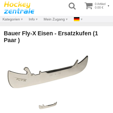
0 Artikel
▾
0.00 €
Kategorien
Info
Mein Zugang
Bauer Fly-X Eisen - Ersatzkufen (1
Paar )