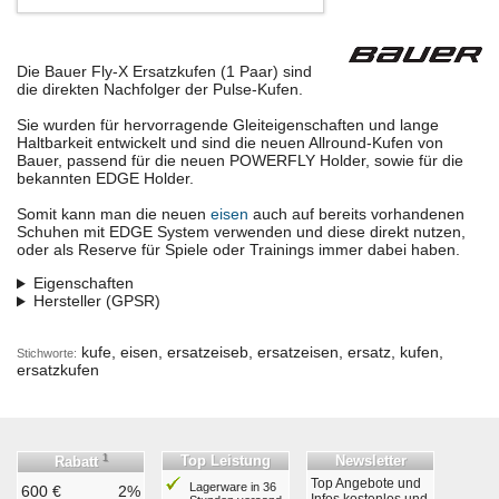
Die Bauer Fly-X Ersatzkufen (1 Paar) sind
die direkten Nachfolger der Pulse-Kufen.
Sie wurden für hervorragende Gleiteigenschaften und lange
Haltbarkeit entwickelt und sind die neuen Allround-Kufen von
Bauer, passend für die neuen POWERFLY Holder, sowie für die
bekannten EDGE Holder.
Somit kann man die neuen
eisen
auch auf bereits vorhandenen
Schuhen mit EDGE System verwenden und diese direkt nutzen,
oder als Reserve für Spiele oder Trainings immer dabei haben.
Eigenschaften
Hersteller (GPSR)
kufe, eisen, ersatzeiseb, ersatzeisen, ersatz, kufen,
Stichworte:
ersatzkufen
1
Top Leistung
Newsletter
Rabatt
Top Angebote und
Lagerware in 36
600 €
2%