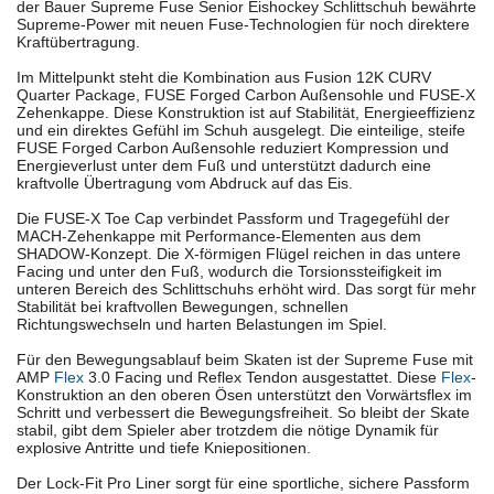
der Bauer Supreme Fuse Senior Eishockey Schlittschuh bewährte
Supreme-Power mit neuen Fuse-Technologien für noch direktere
Kraftübertragung.
Im Mittelpunkt steht die Kombination aus Fusion 12K CURV
Quarter Package, FUSE Forged Carbon Außensohle und FUSE-X
Zehenkappe. Diese Konstruktion ist auf Stabilität, Energieeffizienz
und ein direktes Gefühl im Schuh ausgelegt. Die einteilige, steife
FUSE Forged Carbon Außensohle reduziert Kompression und
Energieverlust unter dem Fuß und unterstützt dadurch eine
kraftvolle Übertragung vom Abdruck auf das Eis.
Die FUSE-X Toe Cap verbindet Passform und Tragegefühl der
MACH-Zehenkappe mit Performance-Elementen aus dem
SHADOW-Konzept. Die X-förmigen Flügel reichen in das untere
Facing und unter den Fuß, wodurch die Torsionssteifigkeit im
unteren Bereich des Schlittschuhs erhöht wird. Das sorgt für mehr
Stabilität bei kraftvollen Bewegungen, schnellen
Richtungswechseln und harten Belastungen im Spiel.
Für den Bewegungsablauf beim Skaten ist der Supreme Fuse mit
AMP
Flex
3.0 Facing und Reflex Tendon ausgestattet. Diese
Flex
-
Konstruktion an den oberen Ösen unterstützt den Vorwärtsflex im
Schritt und verbessert die Bewegungsfreiheit. So bleibt der Skate
stabil, gibt dem Spieler aber trotzdem die nötige Dynamik für
explosive Antritte und tiefe Kniepositionen.
Der Lock-Fit Pro Liner sorgt für eine sportliche, sichere Passform