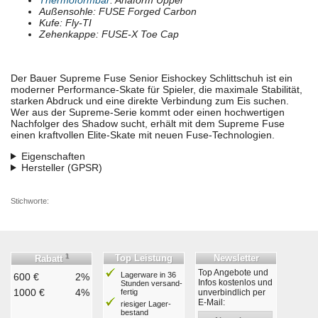
Außensohle: FUSE Forged Carbon
Kufe: Fly-TI
Zehenkappe: FUSE-X Toe Cap
Der Bauer Supreme Fuse Senior Eishockey Schlittschuh ist ein
moderner Performance-Skate für Spieler, die maximale Stabilität,
starken Abdruck und eine direkte Verbindung zum Eis suchen.
Wer aus der Supreme-Serie kommt oder einen hochwertigen
Nachfolger des Shadow sucht, erhält mit dem Supreme Fuse
einen kraftvollen Elite-Skate mit neuen Fuse-Technologien.
Eigenschaften
Hersteller (GPSR)
Stichworte:
1
Top Leistung
Newsletter
Rabatt
Top Angebote und
Lagerware in 36
600 €
2%
Infos kostenlos und
Stunden ver­sand­
1000 €
4%
fertig
unverbindlich per
E-Mail:
riesiger Lager­
bestand