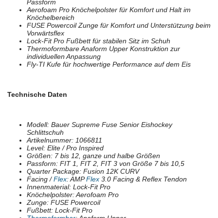
Passform
Aerofoam Pro Knöchelpolster für Komfort und Halt im
Knöchelbereich
FUSE Powercoil Zunge für Komfort und Unterstützung beim
Vorwärtsflex
Lock-Fit Pro Fußbett für stabilen Sitz im Schuh
Thermoformbare Anaform Upper Konstruktion zur
individuellen Anpassung
Fly-TI Kufe für hochwertige Performance auf dem Eis
Technische Daten
Modell: Bauer Supreme Fuse Senior Eishockey
Schlittschuh
Artikelnummer: 1066811
Level: Elite / Pro Inspired
Größen: 7 bis 12, ganze und halbe Größen
Passform: FIT 1, FIT 2, FIT 3 von Größe 7 bis 10,5
Quarter Package: Fusion 12K CURV
Facing /
Flex
: AMP
Flex
3.0 Facing & Reflex Tendon
Innenmaterial: Lock-Fit Pro
Knöchelpolster: Aerofoam Pro
Zunge: FUSE Powercoil
Fußbett: Lock-Fit Pro
Thermoformbar
: Anaform Upper