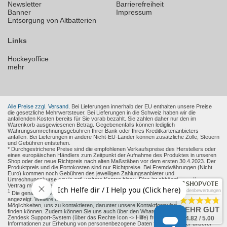
Newsletter
Barrierefreiheit
Banner
Impressum
Entsorgung von Altbatterien
Links
Hockeyoffice
mehr
Alle Preise zzgl. Versand.
Bei Lieferungen innerhalb der EU enthalten unsere Preise
die gesetzliche Mehrwertsteuer. Bei Lieferungen in die Schweiz haben wir die
anfallenden Kosten bereits für Sie vorab bezahlt. Sie zahlen daher nur den im
Warenkorb ausgewiesenen Betrag. Gegebenenfalls können lediglich
Währungsumrechnungsgebühren Ihrer Bank oder Ihres Kreditkartenanbieters
anfallen. Bei Lieferungen in andere Nicht-EU-Länder können zusätzliche Zölle, Steuern
und Gebühren entstehen.
* Durchgestrichene Preise sind die empfohlenen Verkaufspreise des Herstellers oder
eines europäischen Händlers zum Zeitpunkt der Aufnahme des Produktes in unseren
Shop oder der neue Richtpreis nach alten Maßstäben vor dem ersten 30.4.2023. Der
Produktpreis und die Portokosten sind nur Richtpreise. Bei Fremdwährungen (Nicht
Euro) kommen noch Gebühren des jeweiligen Zahlungsanbieter und
Umrechnungskurse sowie ggf. weitere Kosten hinzu. Dies ist abhängig von Ihren
Vertrag mit den Zahlungsanbieter.
Kundenbewertungen
1
Die genaue Höhe des Rabattes wird Ihnen auf der Produkt-Seite und im Warenkorb
angezeigt. Weitere Online-Kommunikationsmittel: Sie haben verschiedene
Möglichkeiten, uns zu kontaktieren, darunter unsere Kontaktformulare, die Sie
hier
SEHR GUT
finden können. Zudem können Sie uns auch über den WhatsApp Messenger oder das
Zendesk Support-System (über das Rechte Icon -> Hilfe) freiwillig erreichen.
4.82 / 5.00
Informationen zur Erhebung von personenbezogene Daten finden sie unter unserer