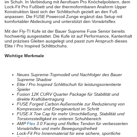
im Schuh. In Verbindung mit Aerofoam Pro Knöchelpolstern, dem
Lock-Fit Pro Fußbett und der thermoformbaren Anaform Upper
Konstruktion lässt sich der Schlittschuh gezielt an den Fuß
anpassen. Die FUSE Powercoil Zunge ergänzt das Setup mit
komfortabler Abdeckung und unterstützt den Vorwärtsflex.
Mit der Fly-TI Kufe ist der Bauer Supreme Fuse Senior bereits
hochwertig ausgestattet. Die Kufe ist auf Performance, Kantenhalt
und präzises Gleiten ausgelegt und passt zum Anspruch dieses
Elite / Pro Inspired Schlittschuhs.
Wichtige Merkmale
Neues Supreme-Topmodell und Nachfolger des Bauer
Supreme Shadow
Elite / Pro Inspired Schlittschuh für leistungsorientierte
Spieler
Fusion 12K CURV Quarter Package für Stabilität und
direkte Kraftübertragung
FUSE Forged Carbon Außensohle zur Reduzierung von
Kompression und Energieverlust im Schritt
FUSE-X Toe Cap für mehr Umschließung, Stabilität und
Torsionssteifigkeit im unteren Schuhbereich
AMP
Flex
3.0 Facing und Reflex Tendon für verbesserten
Vorwärtsflex und mehr Bewegungsfreiheit
Lock-Fit Pro Innenmaterial für eine sichere, sportliche