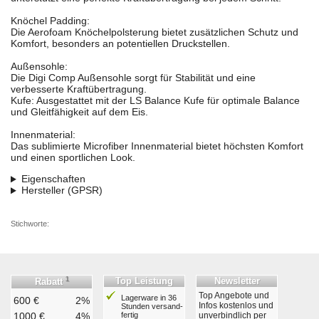
Knöchel Padding:
Die Aerofoam Knöchelpolsterung bietet zusätzlichen Schutz und
Komfort, besonders an potentiellen Druckstellen.
Außensohle:
Die Digi Comp Außensohle sorgt für Stabilität und eine
verbesserte Kraftübertragung.
Kufe: Ausgestattet mit der LS Balance Kufe für optimale Balance
und Gleitfähigkeit auf dem Eis.
Innenmaterial:
Das sublimierte Microfiber Innenmaterial bietet höchsten Komfort
und einen sportlichen Look.
Eigenschaften
Hersteller (GPSR)
Stichworte:
1
Top Leistung
Newsletter
Rabatt
Top Angebote und
Lagerware in 36
600 €
2%
Infos kostenlos und
Stunden ver­sand­
1000 €
4%
fertig
unverbindlich per