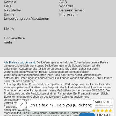
Kontakt
AGB
FAQ
Widerruf
Newsletter
Barrierefreiheit
Banner
Impressum
Entsorgung von Altbatterien
Links
Hockeyoffice
mehr
Alle Preise zzgl. Versand.
Bei Lieferungen innerhalb der EU enthalten unsere Preise
die gesetzliche Mehrwertsteuer. Bei Lieferungen in die Schweiz haben wir die
anfallenden Kosten bereits für Sie vorab bezahlt. Sie zahlen daher nur den im
Warenkorb ausgewiesenen Betrag. Gegebenenfalls können lediglich
Währungsumrechnungsgebühren Ihrer Bank oder Ihres Kreditkartenanbieters
anfallen. Bei Lieferungen in andere Nicht-EU-Länder können zusätzliche Zölle, Steuern
und Gebühren entstehen.
* Durchgestrichene Preise sind die empfohlenen Verkaufspreise des Herstellers oder
eines europäischen Händlers zum Zeitpunkt der Aufnahme des Produktes in unseren
Shop oder der neue Richtpreis nach alten Maßstäben vor dem ersten 30.4.2023. Der
Produktpreis und die Portokosten sind nur Richtpreise. Bei Fremdwährungen (Nicht
Euro) kommen noch Gebühren des jeweiligen Zahlungsanbieter und
Umrechnungskurse sowie ggf. weitere Kosten hinzu. Dies ist abhängig von Ihren
Vertrag mit den Zahlungsanbieter.
Kundenbewertungen
1
Die genaue Höhe des Rabattes wird Ihnen auf der Produkt-Seite und im Warenkorb
angezeigt. Weitere Online-Kommunikationsmittel: Sie haben verschiedene
Möglichkeiten, uns zu kontaktieren, darunter unsere Kontaktformulare, die Sie
hier
SEHR GUT