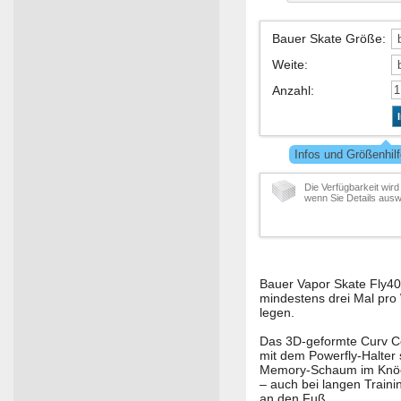
Bauer Skate Größe
:
Weite
:
Anzahl
:
Infos und Größenhil
Die Verfügbarkeit wird
wenn Sie Details ausw
Bauer Vapor Skate Fly40 
mindestens drei Mal pro
legen.
Das 3D-geformte Curv Co
mit dem Powerfly-Halter 
Memory-Schaum im Knöche
– auch bei langen Train
an den Fuß.