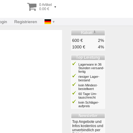
0 Artikel
▾
0.00 €
ogin
Registrieren
1
Rabatt
600 €
2%
1000 €
4%
Top Leistung
Lagerware in 36
Stunden ver­sand­
fertig
riesiger Lager­
bestand
kein Mindest­
bestell­wert
60 Tage Um­
tausch­recht
kein Schläger­
aufpreis
Newsletter
Top Angebote und
Infos kostenlos und
unverbindlich per