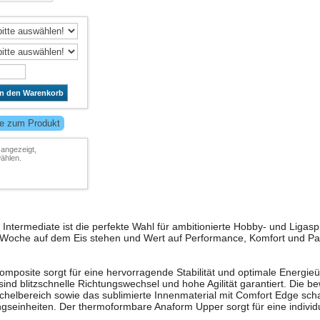
In den Warenkorb
fe zum Produkt
 angezeigt,
ählen.
Intermediate ist die perfekte Wahl für ambitionierte Hobby- und Ligaspi
 Woche auf dem Eis stehen und Wert auf Performance, Komfort und P
mposite sorgt für eine hervorragende Stabilität und optimale Energie
sind blitzschnelle Richtungswechsel und hohe Agilität garantiert. Die 
lbereich sowie das sublimierte Innenmaterial mit Comfort Edge scha
ingseinheiten. Der thermoformbare Anaform Upper sorgt für eine indiv