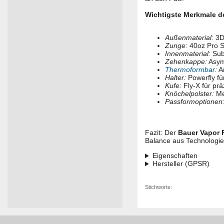
Wichtigste Merkmale de
Außenmaterial:
3D 
Zunge:
40oz Pro S
Innenmaterial:
Subl
Zehenkappe:
Asym
Thermoformbar
:
An
Halter:
Powerfly fü
Kufe:
Fly-X für pr
Knöchelpolster:
Me
Passformoptionen
Fazit: Der
Bauer Vapor 
Balance aus Technologie
Eigenschaften
Hersteller (GPSR)
Stichworte: