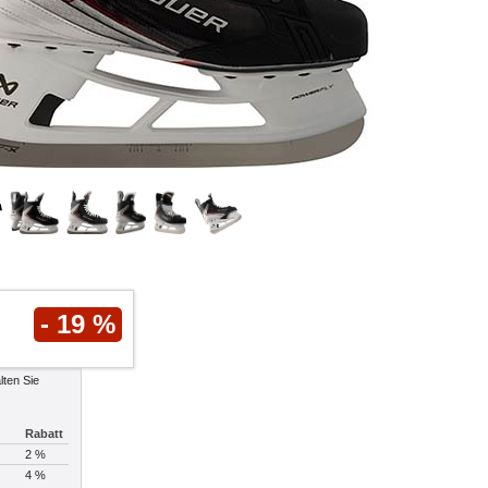
- 19 %
lten Sie
Rabatt
2 %
4 %