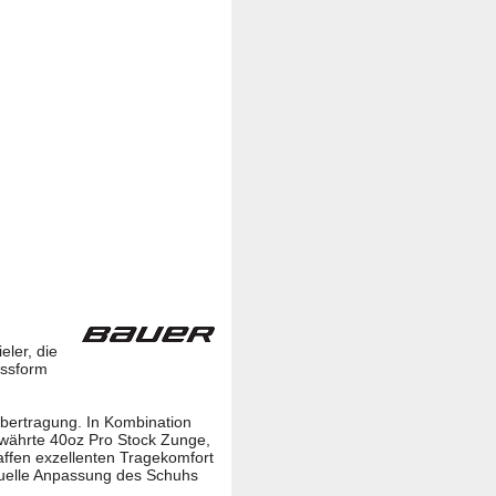
eler, die
assform
übertragung. In Kombination
bewährte 40oz Pro Stock Zunge,
ffen exzellenten Tragekomfort
iduelle Anpassung des Schuhs