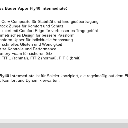
s Bauer Vapor Fly40 Intermediate:
Curv Composite für Stabilität und Energieübertragung
tock Zunge für Komfort und Schutz
imiert mit Comfort Edge für verbessertes Tragegefühl
metrisches Design für bessere Passform
aform Upper für individuelle Anpassung
r schnelles Gleiten und Wendigkeit
äzise Kontrolle und Performance
mory Foam für sicheren Sitz
:
FIT 1 (schmal), FIT 2 (normal), FIT 3 (breit)
Fly40 Intermediate
ist für Spieler konzipiert, die regelmäßig auf dem E
, Komfort und Dynamik erwarten.