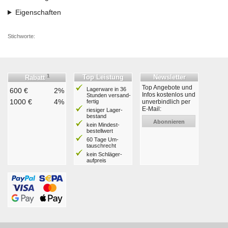
Eigenschaften
Stichworte:
1
Top Leistung
Newsletter
Rabatt
Top Angebote und
Lagerware in 36
600 €
2%
Infos kostenlos und
Stunden ver­sand­
1000 €
4%
fertig
unverbindlich per
E-Mail:
riesiger Lager­
bestand
Abonnieren
kein Mindest­
bestell­wert
60 Tage Um­
tausch­recht
kein Schläger­
aufpreis