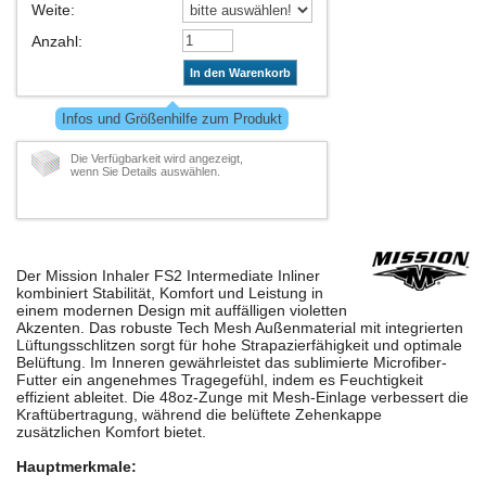
Weite
:
Anzahl
:
In den Warenkorb
Infos und Größenhilfe zum Produkt
Die Verfügbarkeit wird angezeigt,
wenn Sie Details auswählen.
Der Mission Inhaler FS2 Intermediate Inliner
kombiniert Stabilität, Komfort und Leistung in
einem modernen Design mit auffälligen violetten
Akzenten. Das robuste Tech Mesh Außenmaterial mit integrierten
Lüftungsschlitzen sorgt für hohe Strapazierfähigkeit und optimale
Belüftung. Im Inneren gewährleistet das sublimierte Microfiber-
Futter ein angenehmes Tragegefühl, indem es Feuchtigkeit
effizient ableitet. Die 48oz-Zunge mit Mesh-Einlage verbessert die
Kraftübertragung, während die belüftete Zehenkappe
zusätzlichen Komfort bietet.
Hauptmerkmale: