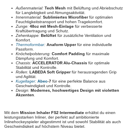
Außenmaterial:
Tech Mesh
mit Belüftung und Abriebschutz
für Langlebigkeit und Atmungsaktivität.
Innenmaterial:
Sublimiertes Microfiber
für optimalen
Feuchtigkeitstransport und hohen Tragekomfort.
Zunge:
48oz mit Mesh-Einlage
für verbesserte
Kraftübertragung und Schutz.
Zehenkappe:
Belüftet
für zusätzliche Ventilation und
Komfort.
Thermoformbar
:
Anaform Upper
für eine individuelle
Passform.
Knöchelpolsterung:
Comfort Padding
für maximale
Dämpfung und Komfort.
Chassis:
ACCELERATOR Alu-Chassis
für optimale
Stabilität und Kontrolle.
Rollen:
LABEDA Soft Gripper
für herausragenden Grip
und Agilität.
Kugellager
:
Abec
-7
für eine perfekte Balance aus
Geschwindigkeit und Kontrolle.
Design:
Modernes, hochwertiges Design mit violetten
Akzenten
.
Mit dem
Mission Inhaler FS2 Intermediate
erhältst du einen
leistungsstarken Inliner, der perfekt auf ambitionierte
Inlinehockeyspieler abgestimmt ist und sowohl Stabilität als auch
Geschwindigkeit auf höchstem Niveau bietet.